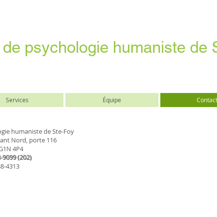
 de psychologie humaniste de 
Services
Équipe
Contac
ogie humaniste de Ste-Foy
sant Nord, porte 116
G1N 4P4
-9099 (202)
88-4313