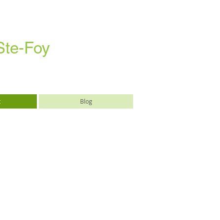
Ste-Foy
t
Blog