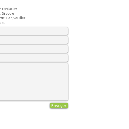
z contacter
 Si votre
iculier, veuillez
ale.
Envoyer
Politique de confidentialité